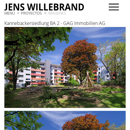
MENÚ
PROYECTOS
IMAGENES
Kannebäckersiedlung BA 2 - GAG Immobilien AG