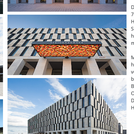
D
7
H
S
h
m
M
h
v
b
B
O
D
H