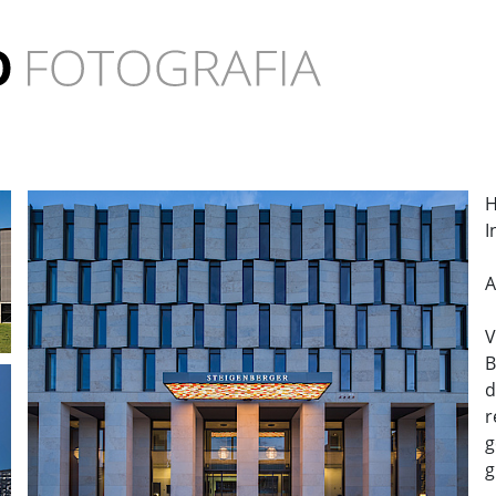
H
I
A
V
B
d
r
g
g